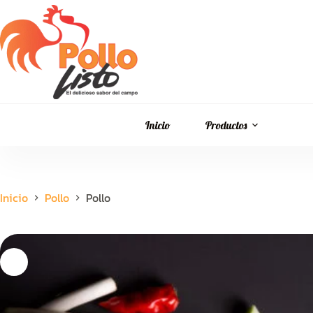
Saltar
al
contenido
Inicio
Productos
Inicio
Pollo
Pollo